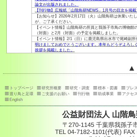
論文が出版されました。
【刊行物】広報紙「山階鳥研NEWS」1月号の目次を掲
【お知らせ】2026年2月17日（火）山階鳥研は休業い
が、ご了承ください。
【イベント情報】山階鳥研の所員と我孫子市鳥の博物館
（対面）と2月（対面）の予定を掲載しました。
【イベント情報】2/1（日）に鹿児島県出水市で尾崎副
明けましておめでとうございます。本年もどうぞよろし
挨拶を掲載しました。
▲
トップページ
研究所概要
研究・調査
標本・図書
プレ
渡り鳥と足環
ご支援のお願い
刊行物
助成事業
アクセ
English
公益財団法人 山階
〒270-1145 千葉県我孫子
TEL 04-7182-1101(代表) FAX 