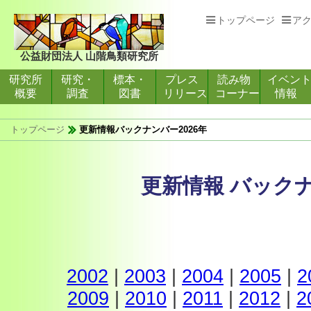
トップページ
ア
公益財団法人 山階鳥類研究所
研究所
研究・
標本・
プレス
読み物
イベン
概要
調査
図書
リリース
コーナー
情報
トップページ
更新情報バックナンバー2026年
更新情報 バック
2002
|
2003
|
2004
|
2005
|
2
2009
|
2010
|
2011
|
2012
|
2