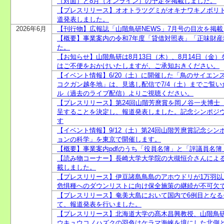
（対面）と8月（オンライン）の予定を掲載しました。
【プレスリリース】オオトラツグミがオキナワキノボリ
道発表しました。
2026年6月
【刊行物】広報誌「山階鳥研NEWS」7月号の目次を掲
【概要】事業案内の令和7年度「貸借対照表」「正味財
た。
【お知らせ】山階鳥研は8月13日（木）、8月14日（金
はご不便をおかけいたしますが、ご承知おきください。
【イベント情報】6/20（土）に開催した「鳥のサイエン
コクガン越冬地」は、見逃し配信で7/4（土）までご覧いた
ル（過去のライブ配信）よりご視聴ください。
【プレスリリース】第24回山階芳麿賞を岡ノ谷一夫博士
呈することを決定し、報道発表しました。記念シンポジウ
す
【イベント情報】9/12（土）第24回山階芳麿賞記念シ
ョンの科学」を東京で開催します。
【概要】事業案内pdfのうち「役員名簿」と「評議員名
【読み物コーナー】長崎大学大学院の大槻恒介さんによ
載しました。
【プレスリリース】伊豆諸島鳥島のアホウドリが1万羽
危惧種へのダウンリストに向け保全施策の継続が不可欠
【プレスリリース】奄美大島において国内で6例目とな
て、報道発表を行いました。
【プレスリリース】北海道大学の髙木昌興教授、山階鳥
ウキュウコノハズクの羽色はケラマ海峡を境にした北側