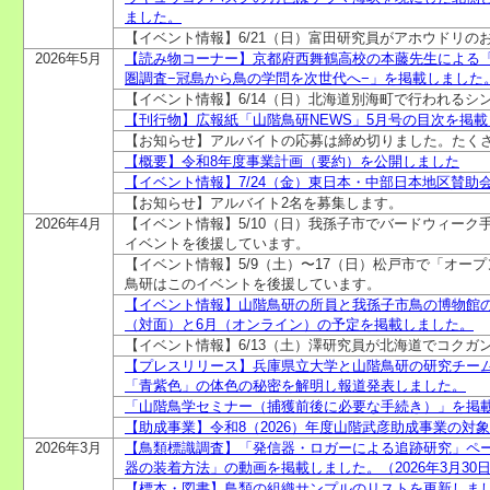
ました。
【イベント情報】6/21（日）富田研究員がアホウドリの
2026年5月
【読み物コーナー】京都府西舞鶴高校の本藤先生による
圏調査−冠島から鳥の学問を次世代へ−」を掲載しました
【イベント情報】6/14（日）北海道別海町で行われる
【刊行物】広報紙「山階鳥研NEWS」5月号の目次を掲
【お知らせ】アルバイトの応募は締め切りました。たく
【概要】令和8年度事業計画（要約）を公開しました
【イベント情報】7/24（金）東日本・中部日本地区賛助
【お知らせ】アルバイト2名を募集します。
2026年4月
【イベント情報】5/10（日）我孫子市でバードウィー
イベントを後援しています。
【イベント情報】5/9（土）〜17（日）松戸市で「オープ
鳥研はこのイベントを後援しています。
【イベント情報】山階鳥研の所員と我孫子市鳥の博物館
（対面）と6月（オンライン）の予定を掲載しました。
【イベント情報】6/13（土）澤研究員が北海道でコクガ
【プレスリリース】兵庫県立大学と山階鳥研の研究チー
「青紫色」の体色の秘密を解明し報道発表しました。
「山階鳥学セミナー（捕獲前後に必要な手続き）」を掲
【助成事業】令和8（2026）年度山階武彦助成事業の対
2026年3月
【鳥類標識調査】「発信器・ロガーによる追跡研究」ペ
器の装着方法」の動画を掲載しました。（2026年3月30
【標本・図書】鳥類の組織サンプルのリストを更新しま