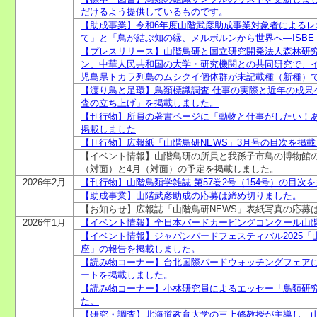
だけるよう提供しているものです。
【助成事業】令和6年度山階武彦助成事業対象者による
て」と「鳥が結ぶ知の縁、メルボルンから世界へ―ISBE Co
【プレスリリース】山階鳥研と国立研究開発法人森林研
ン、中華人民共和国の大学・研究機関との共同研究で、
児島県トカラ列島のムシクイ個体群が未記載種（新種）
【渡り鳥と足環】鳥類標識調査 仕事の実際と近年の成果
査の立ち上げ」を掲載しました。
【刊行物】所員の著書ページに「動物と仕事がしたい！
掲載しました
【刊行物】広報紙「山階鳥研NEWS」3月号の目次を掲
【イベント情報】山階鳥研の所員と我孫子市鳥の博物館
（対面）と4月（対面）の予定を掲載しました。
2026年2月
【刊行物】山階鳥類学雑誌 第57巻2号（154号）の目次
【助成事業】山階武彦助成の応募は締め切りました。
【お知らせ】広報誌「山階鳥研NEWS」表紙写真の応募
2026年1月
【イベント情報】全日本バードカービングコンクール山
【イベント情報】ジャパンバードフェスティバル2025「
座」の報告を掲載しました。
【読み物コーナー】台北国際バードウォッチングフェア
ートを掲載しました。
【読み物コーナー】小林研究員によるエッセー「鳥類研
た。
【研究・調査】北海道教育大学の三上修教授が主導し、