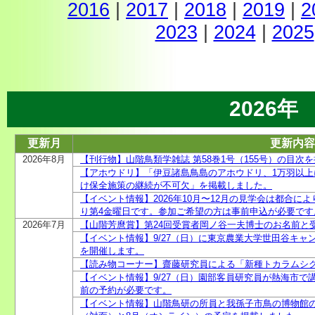
2016
|
2017
|
2018
|
2019
|
2
2023
|
2024
|
2025
2026年
更新月
更新内容
2026年8月
【刊行物】山階鳥類学雑誌 第58巻1号（155号）の目次
【アホウドリ】「伊豆諸島鳥島のアホウドリ、1万羽以
け保全施策の継続が不可欠」を掲載しました。
【イベント情報】2026年10月〜12月の見学会は都合に
り第4金曜日です。参加ご希望の方は事前申込が必要です
2026年7月
【山階芳麿賞】第24回受賞者岡ノ谷一夫博士のお名前と
【イベント情報】9/27（日）に東京農業大学世田谷キャ
を開催します。
【読み物コーナー】齋藤研究員による「新種トカラムシ
【イベント情報】9/27（日）園部客員研究員が熱海市
前の予約が必要です。
【イベント情報】山階鳥研の所員と我孫子市鳥の博物館