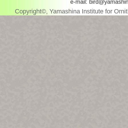
e-mail: bird@yamashin
Copyright©, Yamashina Institute for Ornith