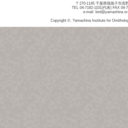
〒270-1145 千葉県我孫子市高野
TEL 04-7182-1101(代表) FAX 04-7
e-mail: bird@yamashina.or.
Copyright ©, Yamashina Institute for Ornitholog