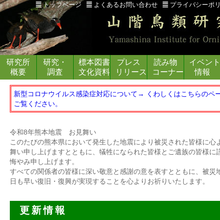
トップページ
よくあるお問い合わせ
プライバシーポ
鳥
類
学
研究所
研究・
標本図書
プレス
読み物
イベン
（鳥
概要
調査
文化資料
リリース
コーナー
情報
学）
新型コロナウイルス感染症対応について→ くわしくはこちらのペ
専
ご覧ください。
門
令和8年熊本地震 お見舞い
研
このたびの熊本県において発生した地震により被災された皆様に心
舞い申し上げますとともに、犠牲になられた皆様とご遺族の皆様に
究
悔やみ申し上げます。
すべての関係者の皆様に深い敬意と感謝の意を表すとともに、被災
機
日も早い復旧・復興が実現することを心よりお祈りいたします。
関
更新情報