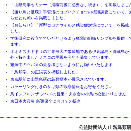
「山階鳥学セミナー（捕獲前後に必要な手続き）」を掲載しまし
【渡り鳥と足環】手賀沼のコブハクチョウの標識調査について、
らせとお願いを掲載しました。
【お知らせ】「新型コロナウイルス感染症対策について」を掲載
した。
学術研究に役立てていただけるよう鳥類の組織サンプルを提供し
ます。
オオミズナギドリの世界最大の繁殖地である伊豆諸島・御蔵島か
外へ持ち出したノネコの里親を今年も募集しています。
繁殖中のツバメの巣を壊さないようにお願いいたします
「鳥類学」の正誤表を掲載しました。
東京駅前に山階鳥研の鳥類標本が展示されています。
カラーリング付きのサギ類の観察情報をお寄せください
鳥インフルンザ ツバメの営巣・えさ台の小鳥は心配いりません
東日本大震災 鳥類保全に向けての提言
公益財団法人 山階鳥類