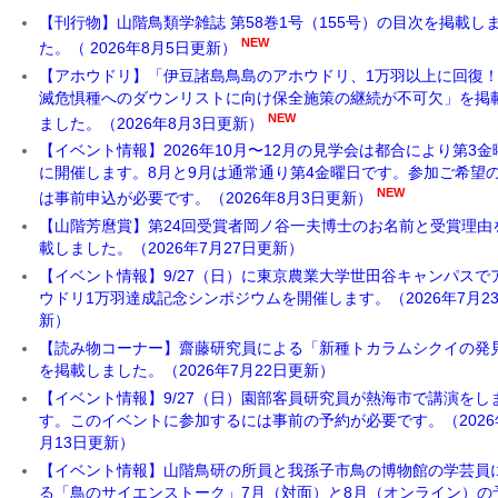
山
【刊行物】山階鳥類学雑誌 第58巻1号（155号）の目次を掲載し
階
NEW
た。（ 2026年8月5日更新）
【アホウドリ】「伊豆諸島鳥島のアホウドリ、1万羽以上に回復
鳥
滅危惧種へのダウンリストに向け保全施策の継続が不可欠」を掲
NEW
類
ました。（2026年8月3日更新）
【イベント情報】2026年10月〜12月の見学会は都合により第3金
研
に開催します。8月と9月は通常通り第4金曜日です。参加ご希望
NEW
は事前申込が必要です。（2026年8月3日更新）
究
【山階芳麿賞】第24回受賞者岡ノ谷一夫博士のお名前と受賞理由
載しました。（2026年7月27日更新）
所
【イベント情報】9/27（日）に東京農業大学世田谷キャンパスで
ウドリ1万羽達成記念シンポジウムを開催します。（2026年7月2
新）
【読み物コーナー】齋藤研究員による「新種トカラムシクイの発
を掲載しました。（2026年7月22日更新）
【イベント情報】9/27（日）園部客員研究員が熱海市で講演をし
す。このイベントに参加するには事前の予約が必要です。（2026
月13日更新）
【イベント情報】山階鳥研の所員と我孫子市鳥の博物館の学芸員
る「鳥のサイエンストーク」7月（対面）と8月（オンライン）の