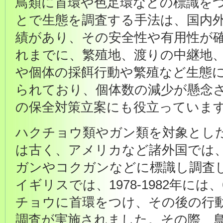
鳥類に首環や色足環などの標識を
とで生態を調査する手法は、国内
績があり、その安全性や有用性が
れまでに、繁殖地、渡りの中継地
や個体の採餌行動や繁殖など生態
られており、個体数の減少が懸念
の保全対策立案にも役立っていま
ハクチョウ類やガン類を対象とし
は古く、アメリカなど諸外国では、
ガンやコクガンなどに標識し調査
イギリスでは、1978-1982年には
チョウに首環をつけ、その後の行
調査が実施されました。その際、