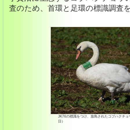
査のため、首環と足環の標識調査
JK76の標識をつけ、放鳥されたコブハクチョウ（
日）