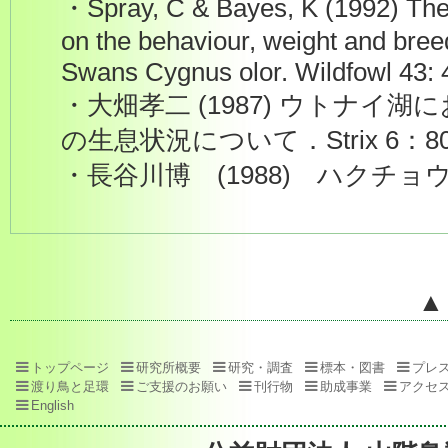
・Spray, C & Bayes, K (1992) The e
on the behaviour, weight and bre
Swans Cygnus olor. Wildfowl 43: 
・大畑孝二 (1987) ウトナイ
の生息状況について．Strix 6：80
・長谷川博 (1988) ハクチ
▲
トップページ
研究所概要
研究・調査
標本・図書
プレ
渡り鳥と足環
ご支援のお願い
刊行物
助成事業
アクセ
English