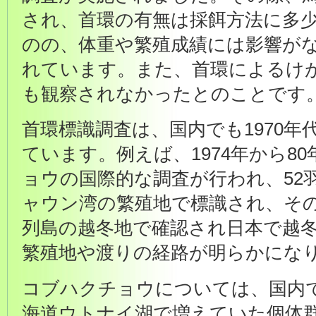
され、首環の有無は採餌方法に多
のの、体重や繁殖成績には影響が
れています。また、首環によるけ
も観察されなかったとのことです
首環標識調査は、国内でも1970年
ています。例えば、1974年から8
ョウの国際的な調査が行われ、52
ャウン湾の繁殖地で標識され、その
列島の越冬地で確認され日本で越
繁殖地や渡りの経路が明らかにな
コブハクチョウについては、国内で
海道ウトナイ湖で増えていた個体