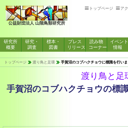
トップページ
ア
公益財団法人 山階鳥類研究所
研究所
研究・
標本・
プレス
読み物
イベン
概要
調査
図書
リリース
コーナー
情報
トップページ
渡り鳥と足環
手賀沼のコブハクチョウに標識を行いま
渡り鳥と足
手賀沼のコブハクチョウの標