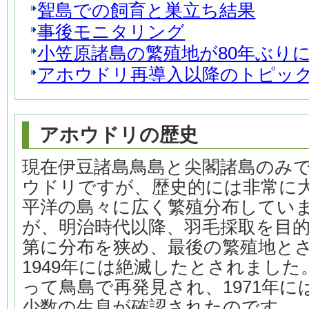
聟島での飼育と巣立ち結果
事後モニタリング
小笠原諸島の繁殖地が80年ぶり
アホウドリ再導入以降のトピックス
アホウドリの歴史
現在伊豆諸島鳥島と尖閣諸島のみ
ウドリですが、歴史的には非常に
平洋の島々に広く繁殖分布していま
が、明治時代以降、羽毛採取を目
第に分布を狭め、最後の繁殖地と
1949年には絶滅したとされました
って鳥島で再発見され、1971年
少数の生息が確認されたのです。