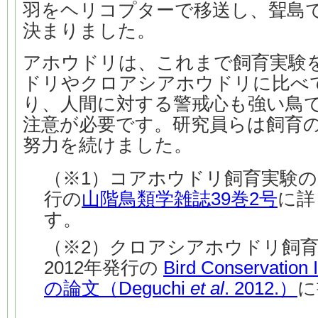
羽をヘリコプターで移送し、聟島
決まりました。
アホウドリは、これまで飼育実験
ドリやクロアシアホウドリに比べて
り、人間に対する警戒心も強い鳥
注意が必要です。研究員らは飼育
努力を続けました。
（※1）コアホウドリ飼育実験の内
行の
山階鳥類学雑誌39巻2号
に詳
す。
（※2）クロアシアホウドリ飼
2012年発行の
Bird Conservation
の論文（Deguchi
et al
. 2012.）
に