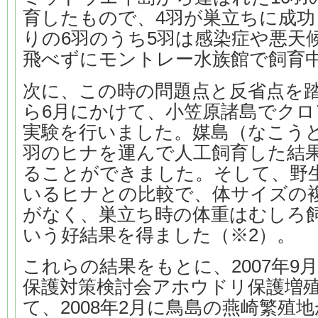
育したもので、4羽が巣立ちに成
りの6羽のうち5羽は感染症や悪天
飛べずにモントレー水族館で飼育中
次に、この時の問題点と反省点を踏ま
ら6月にかけて、小笠原諸島でク
実験を行いました。媒島（なこうど
羽のヒナを運んで人工飼育した結果
ることができました。そして、野
いるヒナとの比較で、体サイズの
がなく、巣立ち時の体重はむしろ
いう好結果を得ました（※2）。
これらの結果をもとに、2007年9
保護対策検討会アホウドリ保護増
て、2008年2月に鳥島の燕崎繁殖地