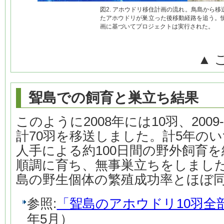
図2. アホウドリ移住計画の流れ。鳥島から
たアホウドリが巣立った後移動経路を追う。
画に基づいてプロジェクトは実行された。
▲ 
聟島での飼育と巣立ち結果
このように2008年には10羽、2009
計70羽を移送しました。計5年の
人手による約100日間の野外飼育を
順調に育ち、無事巣立ちをしまし
島の野生個体の繁殖成功率とほぼ
参照:
「聟島のアホウドリ10羽全
年5月）