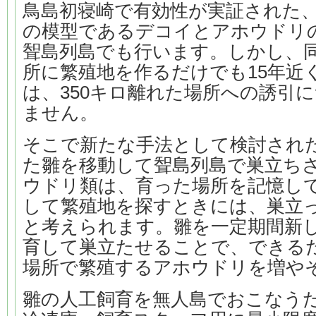
鳥島初寝崎で有効性が実証された
の模型であるデコイとアホウドリ
聟島列島でも行います。しかし、
所に繁殖地を作るだけでも15年近
は、350キロ離れた場所への誘引
ません。
そこで新たな手法として検討され
た雛を移動して聟島列島で巣立ち
ウドリ類は、育った場所を記憶し
して繁殖地を探すときには、巣立
と考えられます。雛を一定期間新
育して巣立たせることで、できる
場所で繁殖するアホウドリを増や
雛の人工飼育を無人島でおこなう