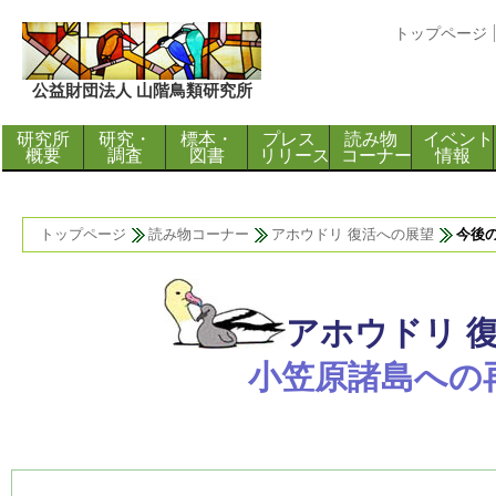
トップページ
公益財団法人 山階鳥類研究所
研究所
研究・
標本・
プレス
読み物
イベント
概要
調査
図書
リリース
コーナー
情報
トップページ
読み物コーナー
アホウドリ 復活への展望
今後
アホウドリ 
小笠原諸島への