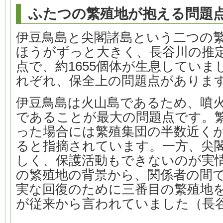
ふたつの繁殖地が抱える問題
伊豆鳥島と尖閣諸島という二つの
ほうがずっと大きく、長谷川の推定に
点で、約1655個体が生息してい
れぞれ、保全上の問題点がありま
伊豆鳥島は火山島であるため、噴
であることが最大の問題点です。
った場合には繁殖集団の半数近く
ると指摘されています。一方、尖
しく、保護活動もできないのが実
の繁殖地の背景から、関係者の間
実な回復のために三番目の繁殖地
が従来から言われていました（長谷川.