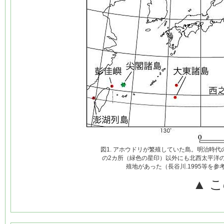
図1. アホウドリが繁殖していた島。明治時
の2カ所（緑色の星印）以外にも北西太平洋
殖地があった（長谷川.1995等を参
▲ 