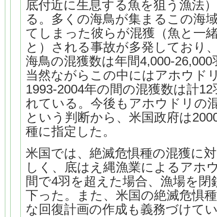
底付近に生息する魚を狙う漁法
る。多くの海鳥が集まるこの海
てしまった彼らが混獲（魚と一
と）される事故が多発しており
海鳥の混獲数は年間4,000-26,
当然ながらこの中にはアホウド
1993-2004年の間の混獲数は計
れている。今後もアホウドリの
という判断から、米国政府は200
種に指定した。
米国では、絶滅危惧種の混獲に
しく、底はえ縄漁業によるアホウ
間で4羽を超えた場合、漁場を閉
下った。また、米国の絶滅危惧種
な回復計画の作成も義務づけて