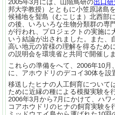
2005年3月には、山階鳥研の
出口研
邦大学教授）とともに小笠原諸島
候補地を聟島（むこじま）北西部
の後、いろいろな生物分類群の専
が行われ、プロジェクトの実施に
いう結論が出されました。また、
高い地元の皆様の理解を得るため
の説明会を環境省と共同で開催し
これらの準備をへて、2006年10
に、アホウドリのデコイ30体を設
移送したヒナの人工飼育について
ために近縁の種による模擬実験を
2006年3月から7月にかけて、ハ
コアホウドリのヒナの飼育実験を
ミッドウエイ島から運ばれた10羽