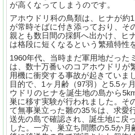
が高くなってしまうのです。
アホウドリ科の鳥類は、ヒナが約
が常時そばに付き添っており、そ
親とも数日間の採餌へ出かけ、ヒ
は格段に短くなるという繁殖特性
1960年代、当時まだ軍用地だっ
は、数十万番いのコアホウドリが
用機に衝突する事故が起きていま
目的で、1ヶ月齢（97羽）と5.5ヶ
ウドリのヒナを誕生地の島から5k
巣に移す実験が行われました。そ
て無事巣立った雛の35％は、求愛
送先の島で確認され、誕生地に戻
した。一方、巣立ち間際の5.5か月