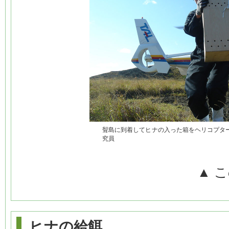
聟島に到着してヒナの入った箱をヘリコプタ
究員
▲ 
ヒナの給餌