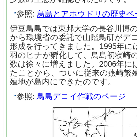
参照:
鳥島とアホウドリの歴史ペ
伊豆鳥島では東邦大学の長谷川博の
から環境省の委託で山階鳥研がデ
形成を行ってきました。1995年には
羽のヒナが孵化して、鳥島初寝崎
数は徐々に増えました。2006年
たことから、ついに従来の燕崎繁
殖地が島内にできたのです。
参照:
鳥島デコイ作戦のページ