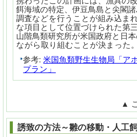
携わったこの計画には、漁具の
餌海域の特定、伊豆鳥島と尖閣諸
調査などを行うことが組み込ま
な項目として位置づけられた第
山階鳥類研究所が米国政府と日本
ながら取り組むことが決まった
参考:
米国魚類野生生物局「アホ
プラン」
▲ 
誘致の方法～雛の移動・人工