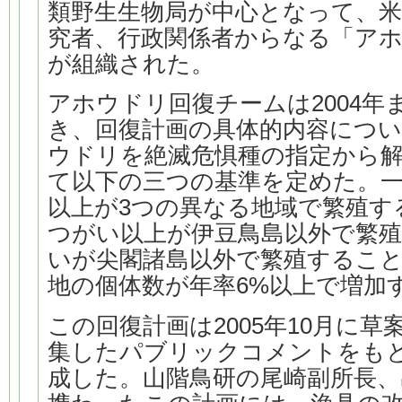
類野生生物局が中心となって、米
究者、行政関係者からなる「ア
が組織された。
アホウドリ回復チームは2004年
き、回復計画の具体的内容につ
ウドリを絶滅危惧種の指定から
て以下の三つの基準を定めた。一つ
以上が3つの異なる地域で繁殖する
つがい以上が伊豆鳥島以外で繁殖
いが尖閣諸島以外で繁殖すること
地の個体数が年率6%以上で増加
この回復計画は2005年10月に
集したパブリックコメントをもとに
成した。山階鳥研の尾崎副所長、