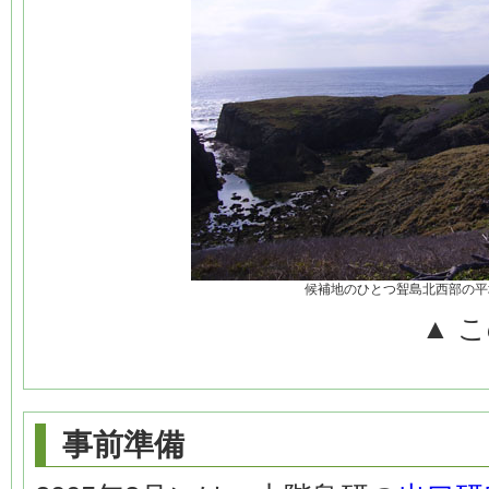
候補地のひとつ聟島北西部の平
▲ 
事前準備