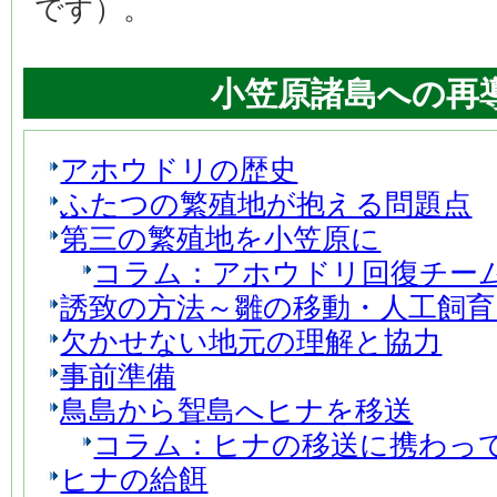
です）。
小笠原諸島への再導
アホウドリの歴史
ふたつの繁殖地が抱える問題点
第三の繁殖地を小笠原に
コラム：アホウドリ回復チー
誘致の方法～雛の移動・人工飼育
欠かせない地元の理解と協力
事前準備
鳥島から聟島へヒナを移送
コラム：ヒナの移送に携わっ
ヒナの給餌