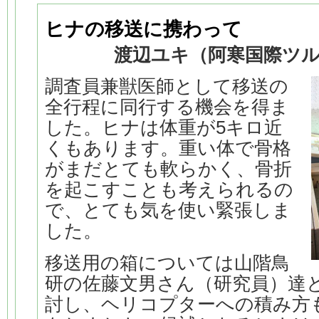
ヒナの移送に携わって
渡辺ユキ（阿寒国際ツ
調査員兼獣医師として移送の
全行程に同行する機会を得ま
した。ヒナは体重が5キロ近
くもあります。重い体で骨格
がまだとても軟らかく、骨折
を起こすことも考えられるの
で、とても気を使い緊張しま
した。
移送用の箱については山階鳥
研の佐藤文男さん（研究員）達
討し、ヘリコプターへの積み方