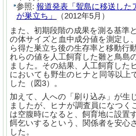
参照:
報道発表「聟島に移送した
が巣立ち」
（2012年5月）
また、初期段階の成果を測る基準
の体サイズと血中成分値を測定し
ら得た巣立ち後の生存率と移動行
れらの値を人工飼育した雛と鳥島
ました。その結果、人工飼育した
においても野生のヒナと同等以上
した（図3）。
加えて、人への「刷り込み」が生
ましたが、ヒナが調査員になつく
は空腹時になると、飼育地に設置
餌乞いするという、関係者を安心
した。