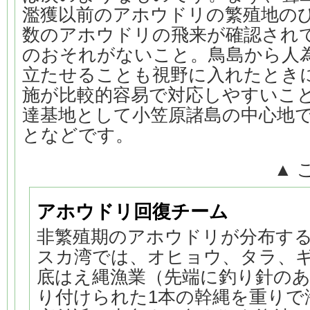
濫獲以前のアホウドリの繁殖地の
数のアホウドリの飛来が確認され
のおそれがないこと。鳥島から人
立たせることも視野に入れたとき
施が比較的容易で対応しやすいこ
達基地として小笠原諸島の中心地
となどです。
▲ 
アホウドリ回復チーム
非繁殖期のアホウドリが分布す
スカ湾では、オヒョウ、タラ、
底はえ縄漁業（先端に釣り針の
り付けられた1本の幹縄を重りで