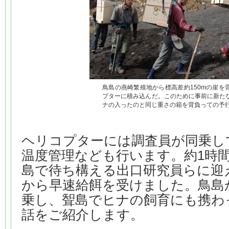
鳥島の燕崎繁殖地から標高差約150mの崖を
プターに積み込んだ。このために事前に新た
ナの入ったのと同じ重さの箱を背負っての予
ヘリコプターには調査員が同乗し
温度管理なども行います。約1時
島で待ち構える出口研究員らに迎
から早速給餌を受けました。鳥島
乗し、聟島でヒナの飼育にも携わ
話をご紹介します。