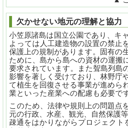
欠かせない地元の理解と協力
小笠原諸島は国立公園であり、キ
よっては人工建造物の設置の禁止
保護上の規制があります。固有の
ために、島から島への資材の運搬
要求されています。また聟島列島
影響を著しく受けており、林野庁
て植生を回復させる事業が進めら
業といった産業への配慮も必要で
このため、法律や規則上の問題点
元の行政、水産、観光、自然保護
疎通をはかりながらプロジェクト