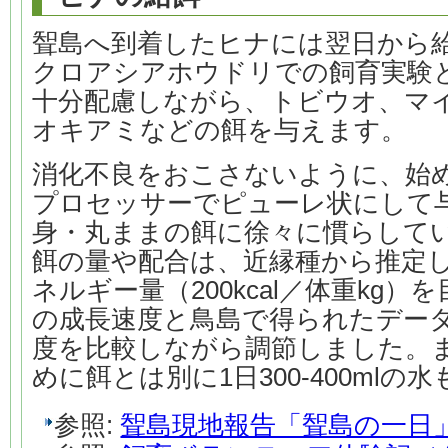
聟島へ到着したヒナには翌日から
クロアシアホウドリでの飼育実験
十分配慮しながら、トビウオ、マ
オキアミなどの餌を与えます。
消化不良をおこさないように、始
プロセッサーでピューレ状にして
身・丸ままの餌に徐々に慣らして
餌の量や配合は、近縁種から推定し
ネルギー量（200kcal／体重kg
の成長速度と鳥島で得られたデー
度を比較しながら調節しました。
めに餌とは別に1日300-400mlの
参照:
聟島現地報告「聟島の一日