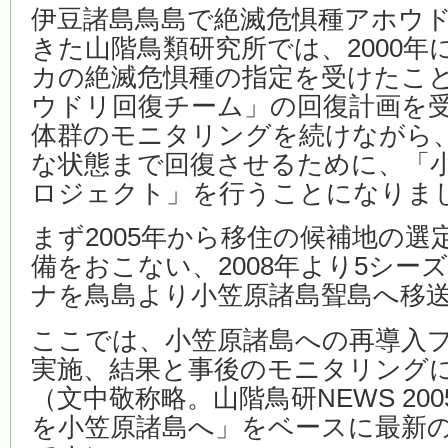
伊豆諸島鳥島で絶滅危惧種アホウ
きた山階鳥類研究所では、2000
カの絶滅危惧種の指定を受けたこ
ウドリ回復チーム」の回復計画を
体群のモニタリングを続けながら
な状態まで回復させるために、「
ロジェクト」を行うことになりま
まず2005年から移住の候補地の
備をおこない、2008年より5シー
ナを鳥島より小笠原諸島聟島へ移
ここでは、小笠原諸島への再導入
実施、結果と事後のモニタリング
（文中敬称略。山階鳥研NEWS 20
を小笠原諸島へ」をベースに最新