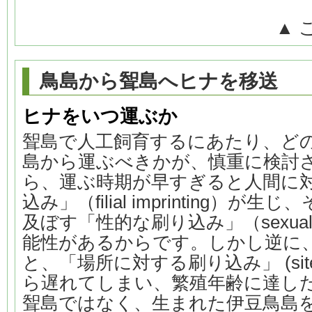
▲ 
鳥島から聟島へヒナを移送
ヒナをいつ運ぶか
聟島で人工飼育するにあたり、ど
島から運ぶべきかが、慎重に検討
ら、運ぶ時期が早すぎると人間に
込み」（filial imprinting）
及ぼす「性的な刷り込み」（sexual i
能性があるからです。しかし逆に
と、「場所に対する刷り込み」 (site i
ら遅れてしまい、繁殖年齢に達し
聟島ではなく、生まれた伊豆鳥島