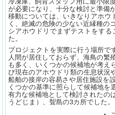
冷凍庫、飼育スタッフ用に最小限
が必要になり、十分な検討と準備
移動については、いきなりアホウ
く、絶滅の危険の少ない近縁種の
シアホウドリでまずテストをする
た。
プロジェクトを実際に行う場所で
人間が居住しておらず、海鳥の繁
も多く、いくつかの候補地が考え
び現在のアホウドリ類の生息状況
船舶の接岸の容易さや居住施設を
くつかの基準に照らして候補地を
有力な候補地として検討されたの
うどじま）、聟島の3カ所でした。
▲ 