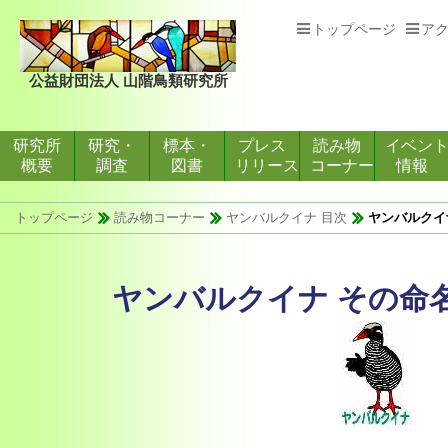
トップページ
ア
公益財団法人 山階鳥類研究所
研究所
研究・
標本・
プレス
読み物
イベン
概要
調査
図書
リリース
コーナー
情報
トップページ
読み物コーナー
ヤンバルクイナ 目次
ヤンバルクイ
ヤンバルクイナ その命