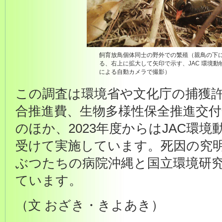
飼育放鳥個体同士の野外での繁殖（親鳥の下
る、右上に拡大して矢印で示す、JAC 環境
による自動カメラで撮影）
この調査は環境省や文化庁の捕獲
合推進費、生物多様性保全推進交付
のほか、2023年度からはJAC環
受けて実施しています。死因の究明
ぶつたちの病院沖縄と国立環境研
ています。
（文 おざき・きよあき）