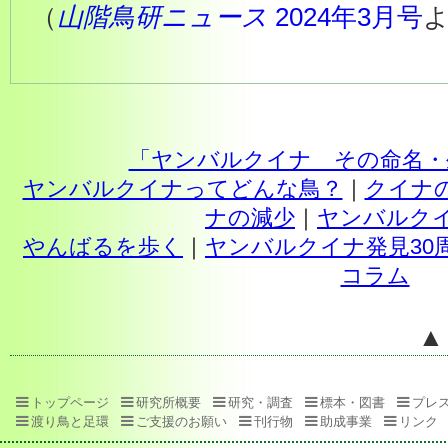
（
山階鳥研ニュース
2024年3月号
「ヤンバルクイナ その命名・
ヤンバルクイナってどんな鳥？
｜
クイナ
ナの減少
｜
ヤンバルク
やんばるを歩く
｜
ヤンバルクイナ発見30
コラム
▲
トップページ
研究所概要
研究・調査
標本・図書
プレ
渡り鳥と足環
ご支援のお願い
刊行物
助成事業
リンク